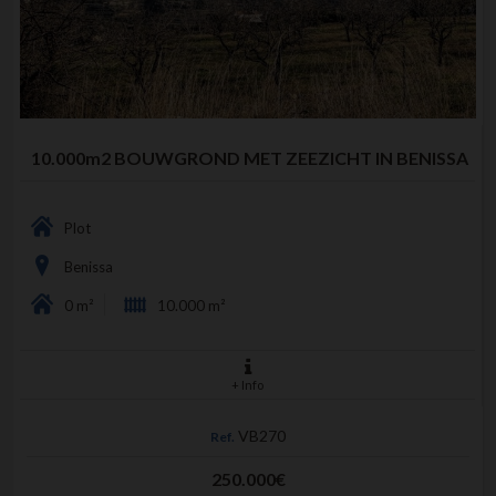
10.000m2 BOUWGROND MET ZEEZICHT IN BENISSA
Plot
Benissa
0 m²
10.000 m²
+ Info
VB270
Ref.
250.000€