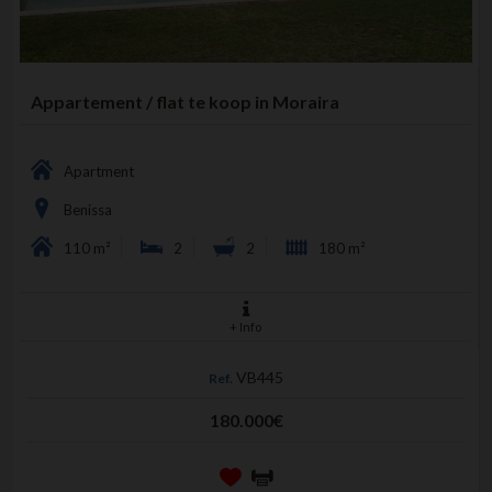
Appartement / flat te koop in Moraira
Apartment
Benissa
110 m²
2
2
180 m²
+ Info
VB445
Ref.
180.000€