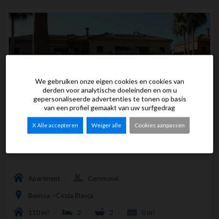
We gebruiken onze eigen cookies en cookies van
derden voor analytische doeleinden en om u
gepersonaliseerde advertenties te tonen op basis
van een profiel gemaakt van uw surfgedrag
X Alle accepteren
Weiger alle
Cookies aanpassen
Appartement te koop in Benissa Montemar
Apartment
Communal
Benissa->Costa Blanca
110 m²
2
2
0 m²