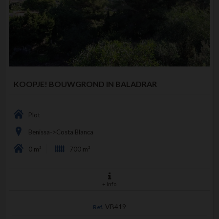
KOOPJE! BOUWGROND IN BALADRAR
Plot
Benissa->Costa Blanca
0 m²
700 m²
+ Info
VB419
Ref.