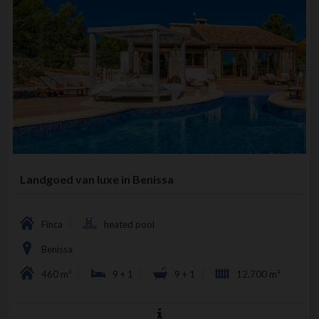
AANKOOPPROCES
OVER MIJ
CONTACT
Landgoed van luxe in Benissa
Finca
heated pool
Benissa
460 m²
9 + 1
9 + 1
12.700 m²