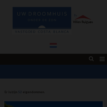
HOME
HUIZEN TE KOOP
NIEUWBOUW & VERBOUWING
Er is/zijn
52
eigendommen.
COSTA BLANCA