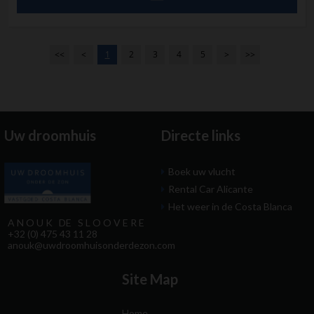
<<
<
1
2
3
4
5
>
>>
Uw droomhuis
Directe links
Boek uw vlucht
Rental Car Alicante
Het weer in de Costa Blanca
A N O U K DE S L O O V E R E
+32 (0) 475 43 11 28
anouk@uwdroomhuisonderdezon.com
Site Map
Home