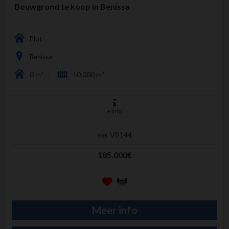
Bouwgrond te koop in Benissa
Plot
Benissa
0 m²
10.000 m²
+ Info
VB144
Ref.
185.000€
Meer info