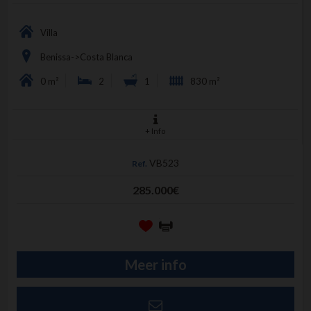
Villa
Benissa->Costa Blanca
0 m²
2
1
830 m²
+ Info
VB523
Ref.
285.000€
Meer info