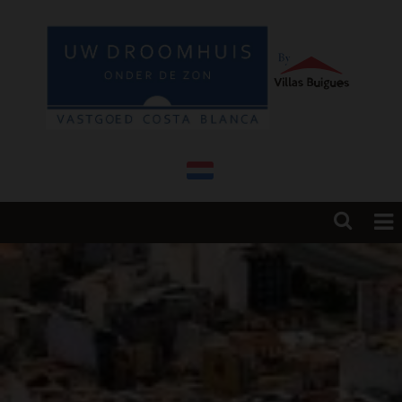
HOME
HUIZEN TE KOOP
NIEUWBOUW & VERBOUWING
COSTA BLANCA