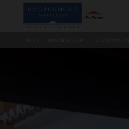
HOME
HUIZEN TE KOOP
NIEUWBOUW & 