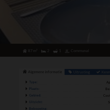
87 m²
2
1
Communal
Algemene informatie
Uitrusting
Kenm
Type:
A
Plaats:
Be
Gebied:
Cost
Uitzicht:
S
Bebouwing: