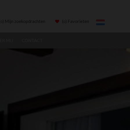
(
) Mijn zoekopdrachten
(
) Favorieten
0
0
ER MIJ
CONTACT