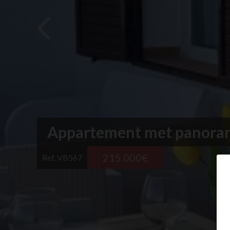
Appartement met panorami
215.000€
Ref. VB567