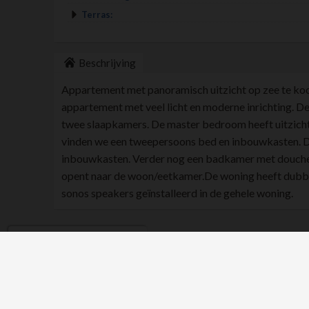
Terras:
Beschrijving
Appartement met panoramisch uitzicht op zee te koop
appartement met veel licht en moderne inrichting. De w
twee slaapkamers. De master bedroom heeft uitzicht
vinden we een tweepersoons bed en inbouwkasten. 
inbouwkasten. Verder nog een badkamer met douche.
opent naar de woon/eetkamer.De woning heeft dubbele
sonos speakers geïnstalleerd in de gehele woning.
Gestionar consentimiento
Similar Properties