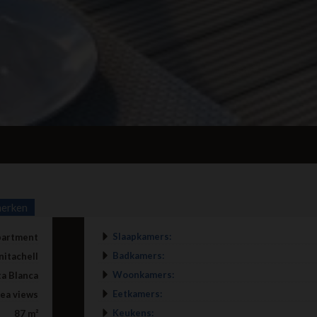
erken
Slaapkamers:
partment
Badkamers:
nitachell
Woonkamers:
a Blanca
Eetkamers:
ea views
Keukens:
87 m²