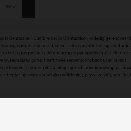
20 m²
 in Benitachell, Cumbre del Sol.Fantastisch volledig gerenoveerd
oning is in uitstekende staat en is de renovatie onlangs voltooid. 
 op het terras met het adembenemend panoramisch uitzicht op zee
De tweede slaapkamer heeft twee eenpersoonsbedden en tevens
De keuken is modern en volledig ingericht met inbouwapparatuu
 beglazing, warm/koud airconditioning, glasvezelwifi, satelliet 