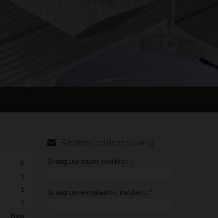
Reageer op deze woning
Graag uw naam invullen.:
*
2
1
1
Graag uw e-mailadres invullen.:
*
1
New